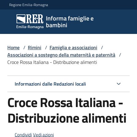
Vai al contenuto
Vai alla navigazione
Vai al footer
Regione Emilia-Romagna
Informa famiglie e
Informa
bambini
famiglie
e
bambini
Home
/
Rimini
/
Famiglia e associazioni
/
Associazioni a sostegno della maternità e paternità
/
Croce Rossa Italiana - Distribuzione alimenti
Argomenti
Informazioni dalle Redazioni locali
Servizi
Croce Rossa Italiana -
Centri
Distribuzione alimenti
per
le
famiglie
Condividi
Vedi azioni