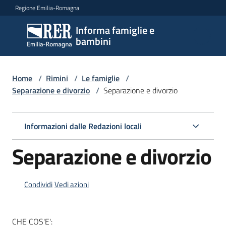
Vai al contenuto
Vai alla navigazione
Vai al footer
Regione Emilia-Romagna
Informa famiglie e
Informa
bambini
famiglie
e
bambini
Home
/
Rimini
/
Le famiglie
/
Separazione e divorzio
/
Separazione e divorzio
Argomenti
Informazioni dalle Redazioni locali
Separazione e divorzio
Servizi
Centri
Condividi
Vedi azioni
per
le
famiglie
CHE COS'E':