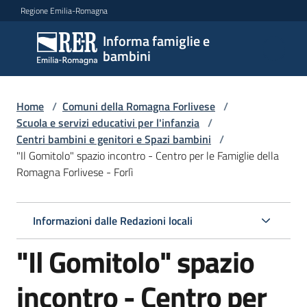
Vai al contenuto
Vai alla navigazione
Vai al footer
Regione Emilia-Romagna
Informa famiglie e
Informa
bambini
famiglie
e
bambini
Home
/
Comuni della Romagna Forlivese
/
Scuola e servizi educativi per l'infanzia
/
Centri bambini e genitori e Spazi bambini
/
"Il Gomitolo" spazio incontro - Centro per le Famiglie della
Argomenti
Romagna Forlivese - Forlì
Servizi
Informazioni dalle Redazioni locali
"Il Gomitolo" spazio
Centri
per
le
incontro - Centro per
famiglie