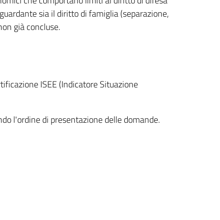
onomici che comportano limiti al diritto di difesa
ardante sia il diritto di famiglia (separazione,
 non già concluse.
tificazione ISEE (Indicatore Situazione
ondo l'ordine di presentazione delle domande.