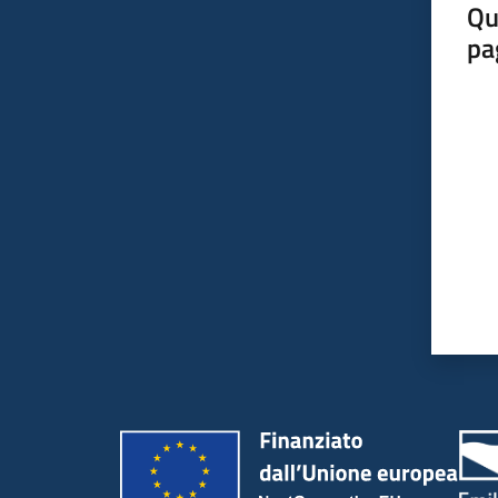
Qu
pa
Valut