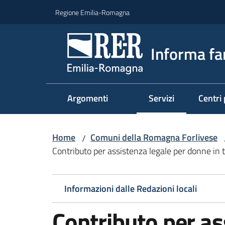
Vai al contenuto
Vai alla navigazione
Vai al footer
Regione Emilia-Romagna
Informa fa
Argomenti
Servizi
Centri 
Menu selezionato
Home
Comuni della Romagna Forlivese
/
Contributo per assistenza legale per donne i
Informazioni dalle Redazioni locali
Contributo per as