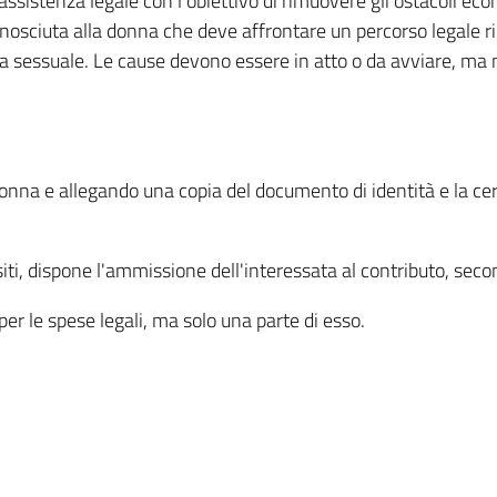
 l'assistenza legale con l'obiettivo di rimuovere gli ostacoli ec
nosciuta alla donna che deve affrontare un percorso legale rigu
lenza sessuale. Le cause devono essere in atto o da avviare, ma
onna e allegando una copia del documento di identità e la cer
iti, dispone l'ammissione dell'interessata al contributo, sec
r le spese legali, ma solo una parte di esso.