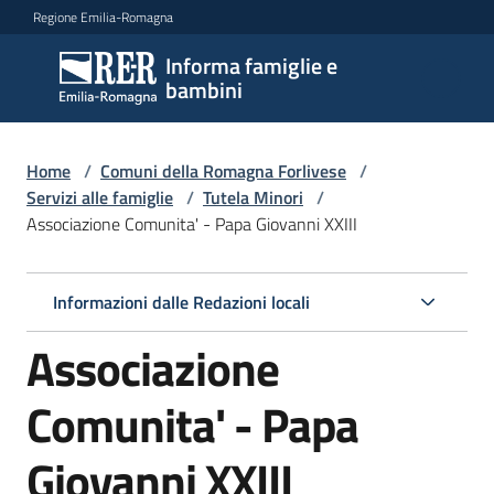
Vai al contenuto
Vai alla navigazione
Vai al footer
Regione Emilia-Romagna
Informa famiglie e
Informa
bambini
famiglie
e
bambini
Home
/
Comuni della Romagna Forlivese
/
Servizi alle famiglie
/
Tutela Minori
/
Associazione Comunita' - Papa Giovanni XXIII
Argomenti
Informazioni dalle Redazioni locali
Servizi
Associazione
Menu selezionato
Centri
Comunita' - Papa
per
le
Giovanni XXIII
famiglie