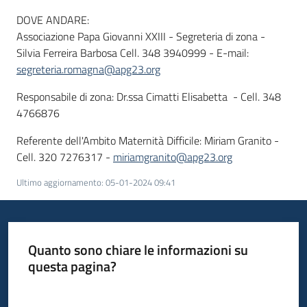
DOVE ANDARE:
Associazione Papa Giovanni XXIII - Segreteria di zona -
Silvia Ferreira Barbosa Cell. 348 3940999 - E-mail:
segreteria.romagna@apg23.org
Responsabile di zona: Dr.ssa Cimatti Elisabetta - Cell. 348
4766876
Referente dell'Ambito Maternità Difficile: Miriam Granito -
Cell. 320 7276317 -
miriamgranito@apg23.org
Ultimo aggiornamento
:
05-01-2024 09:41
Quanto sono chiare le informazioni su
questa pagina?
Valuta da 1 a 5 stelle