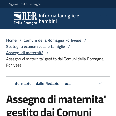
Vai al contenuto
Vai alla navigazione
Vai al footer
Regione Emilia-Romagna
Informa famiglie e
Informa
bambini
famiglie
e
bambini
Home
/
Comuni della Romagna Forlivese
/
Sostegno economico alle famiglie
/
Assegni di maternità
/
Assegno di maternita' gestito dai Comuni della Romagna
Argomenti
Forlivese
Servizi
Informazioni dalle Redazioni locali
Assegno di maternita'
Centri
per
le
gestito dai Comuni
famiglie