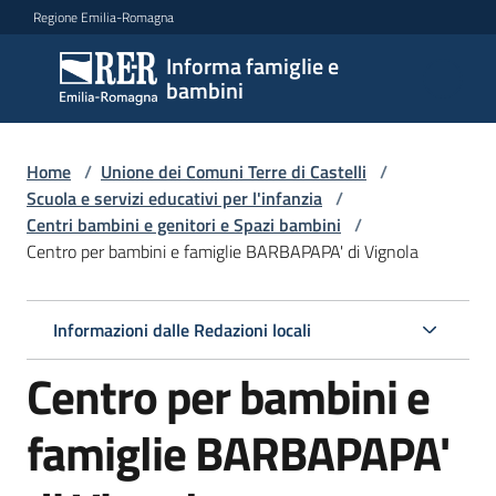
Vai al contenuto
Vai alla navigazione
Vai al footer
Regione Emilia-Romagna
Informa famiglie e
Informa
bambini
famiglie
e
bambini
Home
/
Unione dei Comuni Terre di Castelli
/
Scuola e servizi educativi per l'infanzia
/
Centri bambini e genitori e Spazi bambini
/
Centro per bambini e famiglie BARBAPAPA' di Vignola
Argomenti
Informazioni dalle Redazioni locali
Servizi
Centro per bambini e
Centri
per
famiglie BARBAPAPA'
le
famiglie