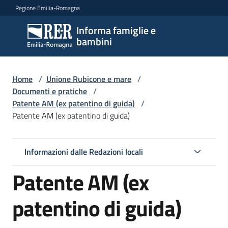
Vai al contenuto
Vai alla navigazione
Vai al footer
Regione Emilia-Romagna
Informa famiglie e
Informa
bambini
famiglie
e
bambini
Home
/
Unione Rubicone e mare
/
Documenti e pratiche
/
Patente AM (ex patentino di guida)
/
Patente AM (ex patentino di guida)
Argomenti
Informazioni dalle Redazioni locali
Servizi
Patente AM (ex
Centri
per
patentino di guida)
le
famiglie