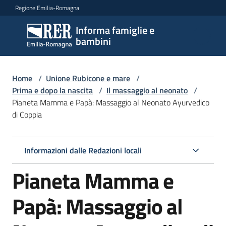
Vai al contenuto
Vai alla navigazione
Vai al footer
Regione Emilia-Romagna
Informa famiglie e
Informa
bambini
famiglie
e
bambini
Home
/
Unione Rubicone e mare
/
Prima e dopo la nascita
/
Il massaggio al neonato
/
Pianeta Mamma e Papà: Massaggio al Neonato Ayurvedico
di Coppia
Argomenti
Informazioni dalle Redazioni locali
Servizi
Pianeta Mamma e
Centri
per
Papà: Massaggio al
le
famiglie