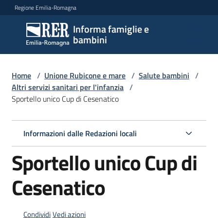
Vai al contenuto
Vai alla navigazione
Vai al footer
Regione Emilia-Romagna
Informa famiglie e
Informa
bambini
famiglie
e
bambini
Home
/
Unione Rubicone e mare
/
Salute bambini
/
Altri servizi sanitari per l'infanzia
/
Sportello unico Cup di Cesenatico
Argomenti
Informazioni dalle Redazioni locali
Servizi
Sportello unico Cup di
Centri
Cesenatico
per
le
famiglie
Condividi
Vedi azioni