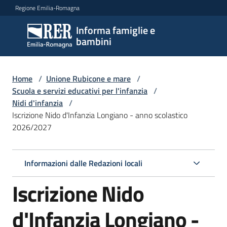
Vai al contenuto
Vai alla navigazione
Vai al footer
Regione Emilia-Romagna
Informa famiglie e
Informa
bambini
famiglie
e
bambini
Home
/
Unione Rubicone e mare
/
Scuola e servizi educativi per l'infanzia
/
Nidi d'infanzia
/
Iscrizione Nido d'Infanzia Longiano - anno scolastico
Argomenti
2026/2027
Servizi
Informazioni dalle Redazioni locali
Iscrizione Nido
Centri
per
le
d'Infanzia Longiano -
famiglie