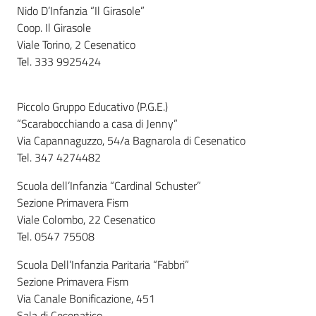
Nido D’Infanzia “Il Girasole”
Coop. Il Girasole
Viale Torino, 2 Cesenatico
Informazioni
Tel. 333 9925424
locali
Piccolo Gruppo Educativo (P.G.E.)
“Scarabocchiando a casa di Jenny”
Via Capannaguzzo, 54/a Bagnarola di Cesenatico
Tel. 347 4274482
Newsletter
Scuola dell’Infanzia “Cardinal Schuster”
Sezione Primavera Fism
Viale Colombo, 22 Cesenatico
Tel. 0547 75508
Scuola Dell’Infanzia Paritaria “Fabbri”
Sezione Primavera Fism
Via Canale Bonificazione, 451
Sala di Cesenatico