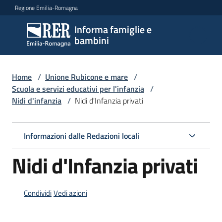
Vai al contenuto
Vai alla navigazione
Vai al footer
Regione Emilia-Romagna
Informa famiglie e
Informa
bambini
famiglie
e
bambini
Home
/
Unione Rubicone e mare
/
Scuola e servizi educativi per l'infanzia
/
Nidi d'infanzia
/
Nidi d'Infanzia privati
Argomenti
Informazioni dalle Redazioni locali
Servizi
Nidi d'Infanzia privati
Centri
per
Condividi
Vedi azioni
le
famiglie