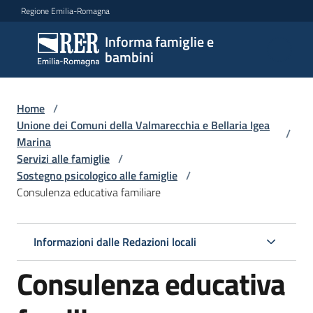
Vai al contenuto
Vai alla navigazione
Vai al footer
Regione Emilia-Romagna
Informa famiglie e
Informa
bambini
famiglie
e
bambini
Home
/
Unione dei Comuni della Valmarecchia e Bellaria Igea
/
Marina
Servizi alle famiglie
/
Argomenti
Sostegno psicologico alle famiglie
/
Consulenza educativa familiare
Servizi
Menu selezionato
Informazioni dalle Redazioni locali
Centri
Consulenza educativa
per
le
famiglie