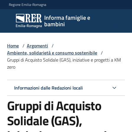
Vai al contenuto
Vai alla navigazione
Vai al footer
Regione Emilia-Romagna
Informa famiglie e
Informa
bambini
famiglie
e
bambini
Home
/
Argomenti
/
Ambiente, solidarietà e consumo sostenibile
/
Gruppi di Acquisto Solidale (GAS), iniziative e progetti a KM
zero
Argomenti
Informazioni dalle Redazioni locali
Servizi
Gruppi di Acquisto
Centri
per
Solidale (GAS),
le
famiglie