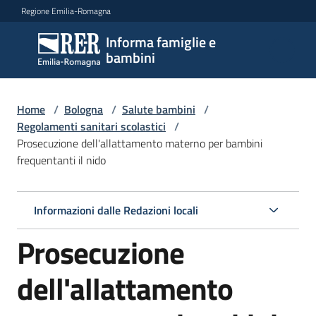
Vai al contenuto
Vai alla navigazione
Vai al footer
Regione Emilia-Romagna
Informa famiglie e
Informa
bambini
famiglie
e
bambini
Home
/
Bologna
/
Salute bambini
/
Regolamenti sanitari scolastici
/
Prosecuzione dell'allattamento materno per bambini
frequentanti il nido
Argomenti
Informazioni dalle Redazioni locali
Servizi
Prosecuzione
Centri
per
dell'allattamento
le
famiglie