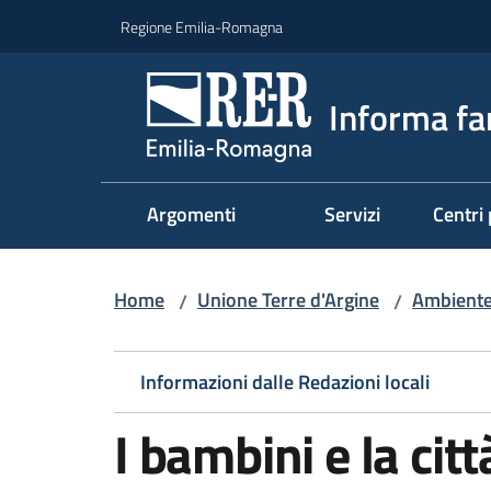
Vai al contenuto
Vai alla navigazione
Vai al footer
Regione Emilia-Romagna
Informa fa
Argomenti
Servizi
Centri 
Home
Unione Terre d'Argine
Ambiente,
/
/
Informazioni dalle Redazioni locali
I bambini e la citt