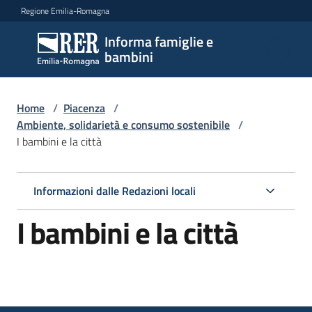
Vai al contenuto
Vai alla navigazione
Vai al footer
Regione Emilia-Romagna
Informa famiglie e
Informa
bambini
famiglie
e
bambini
Home
/
Piacenza
/
Ambiente, solidarietà e consumo sostenibile
/
I bambini e la città
Argomenti
Informazioni dalle Redazioni locali
Servizi
I bambini e la città
Centri
per
le
famiglie