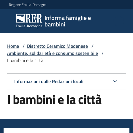
Vai al contenuto
Vai alla navigazione
Vai al footer
Regione Emilia-Romagna
Informa famiglie e
Informa
bambini
famiglie
e
bambini
Home
/
Distretto Ceramico Modenese
/
Ambiente, solidarietà e consumo sostenibile
/
I bambini e la città
Argomenti
Informazioni dalle Redazioni locali
Servizi
I bambini e la città
Centri
per
le
famiglie