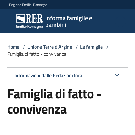
Vai al contenuto
Vai alla navigazione
Vai al footer
Regione Emilia-Romagna
Informa famiglie e
Informa
bambini
famiglie
e
bambini
Home
/
Unione Terre d'Argine
/
Le famiglie
/
Famiglia di fatto - convivenza
Argomenti
Informazioni dalle Redazioni locali
Famiglia di fatto -
Servizi
convivenza
Centri
per
le
famiglie