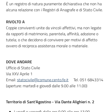
È un registro di natura puramente dichiarativa che non ha
alcuna relazione con i Registri di Anagrafe e di Stato Civile.
Informazioni
RIVOLTO A
locali
Coppie conviventi unite da vincoli affettivi, ma non legate
da rapporti di matrimonio, parentela, affinità, adozione o
tutela; o che decidono di convivere per motivi di affetto
ovvero di reciproca assistenza morale o materiale.
Newsletter
DOVE ANDARE
Ufficio di Stato Civile
Via XXV Aprile 1
Email:
statocivile@comune.cento.fe.it
Tel. 051 6843314
(aperture: martedì e giovedì dalle 9.00 alle 11.00)
Territorio di Sant'Agostino - Via Dante Alighieri n. 2
Lunedì e venerdì: dalle ore 9.00 alle ore 13.00