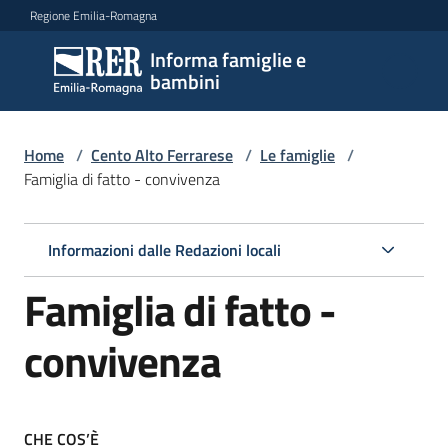
Vai al contenuto
Vai alla navigazione
Vai al footer
Regione Emilia-Romagna
Informa famiglie e
Informa
bambini
famiglie
e
bambini
Home
/
Cento Alto Ferrarese
/
Le famiglie
/
Famiglia di fatto - convivenza
Argomenti
Informazioni dalle Redazioni locali
Famiglia di fatto -
Servizi
convivenza
Centri
per
le
famiglie
CHE COS’È