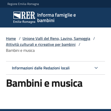
Vai al contenuto
Vai alla navigazione
Vai al footer
Regione Emilia-Romagna
Informa famiglie e
Informa
bambini
famiglie
e
bambini
Home
/
Unione Valli del Reno, Lavino, Samoggia
/
Attività culturali e ricreative per bambini
/
Bambini e musica
Argomenti
Informazioni dalle Redazioni locali
Servizi
Bambini e musica
Centri
per
le
famiglie