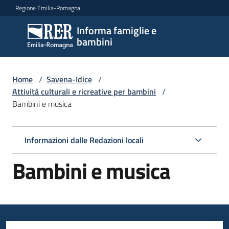
Vai al contenuto
Vai alla navigazione
Vai al footer
Regione Emilia-Romagna
Informa famiglie e
Informa
bambini
famiglie
e
bambini
Home
/
Savena-Idice
/
Attività culturali e ricreative per bambini
/
Bambini e musica
Argomenti
Informazioni dalle Redazioni locali
Servizi
Bambini e musica
Centri
per
le
famiglie