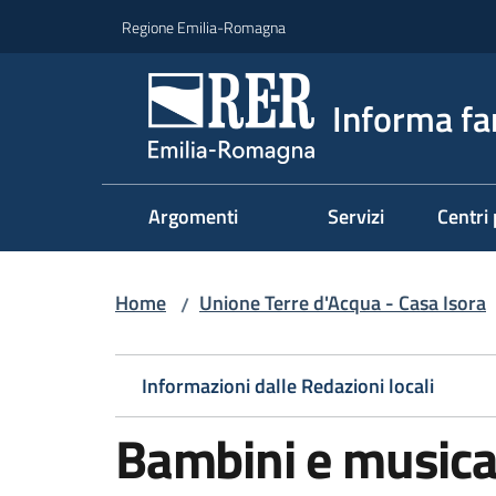
Vai al contenuto
Vai alla navigazione
Vai al footer
Regione Emilia-Romagna
Informa fa
Argomenti
Servizi
Centri 
Home
Unione Terre d'Acqua - Casa Isora
/
Informazioni dalle Redazioni locali
Bambini e music