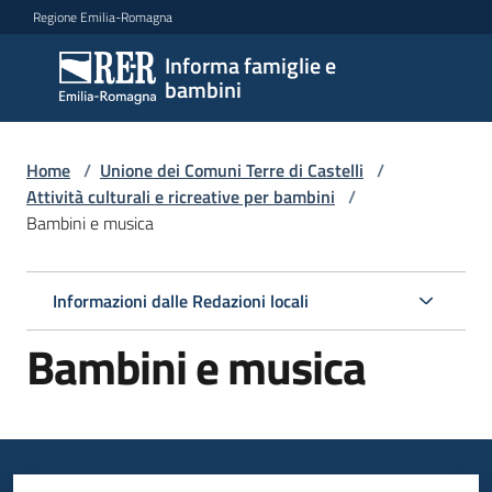
Vai al contenuto
Vai alla navigazione
Vai al footer
Regione Emilia-Romagna
Informa famiglie e
Informa
bambini
famiglie
e
bambini
Home
/
Unione dei Comuni Terre di Castelli
/
Attività culturali e ricreative per bambini
/
Bambini e musica
Argomenti
Informazioni dalle Redazioni locali
Servizi
Bambini e musica
Centri
per
le
famiglie