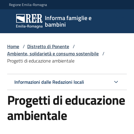
Vai al contenuto
Vai alla navigazione
Vai al footer
Regione Emilia-Romagna
Informa famiglie e
Informa
bambini
famiglie
e
bambini
Home
/
Distretto di Ponente
/
Ambiente, solidarietà e consumo sostenibile
/
Progetti di educazione ambientale
Argomenti
Informazioni dalle Redazioni locali
Servizi
Progetti di educazione
Centri
ambientale
per
le
famiglie