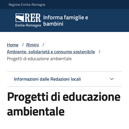
Vai al contenuto
Vai alla navigazione
Vai al footer
Regione Emilia-Romagna
Informa famiglie e
Informa
bambini
famiglie
e
bambini
Home
/
Rimini
/
Ambiente, solidarietà e consumo sostenibile
/
Progetti di educazione ambientale
Argomenti
Informazioni dalle Redazioni locali
Servizi
Progetti di educazione
Centri
ambientale
per
le
famiglie