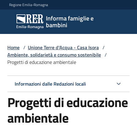
Vai al contenuto
Vai alla navigazione
Vai al footer
Regione Emilia-Romagna
Informa famiglie e
Informa
bambini
famiglie
e
bambini
Home
/
Unione Terre d'Acqua - Casa Isora
/
Ambiente, solidarietà e consumo sostenibile
/
Progetti di educazione ambientale
Argomenti
Informazioni dalle Redazioni locali
Servizi
Progetti di educazione
Centri
ambientale
per
le
famiglie