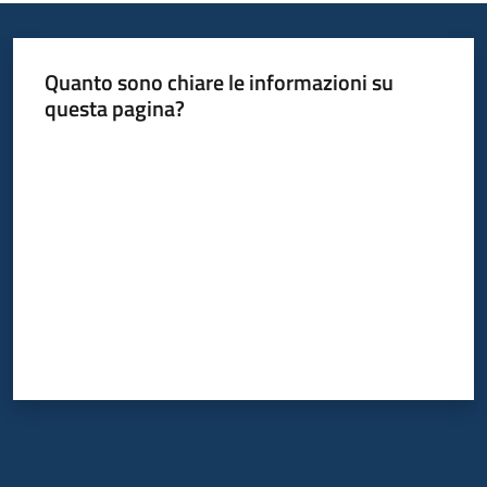
Informazioni
Quanto sono chiare le informazioni su
locali
questa pagina?
Valuta da 1 a 5 stelle
Newsletter