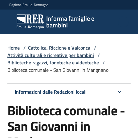
Vai al contenuto
Vai alla navigazione
Vai al footer
Regione Emilia-Romagna
Informa famiglie e
Informa
bambini
famiglie
e
bambini
Home
/
Cattolica, Riccione e Valconca
/
Attività culturali e ricreative per bambini
/
Biblioteche ragazzi, fonoteche e videoteche
/
Biblioteca comunale - San Giovanni in Marignano
Argomenti
Informazioni dalle Redazioni locali
Servizi
Biblioteca comunale -
Centri
per
San Giovanni in
le
famiglie