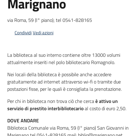
Marignano
via Roma, 59 (I° piano); tel 0541-828165
Informazioni
locali
Condividi
Vedi azioni
La biblioteca al suo interno contiene oltre 13000 volumi
attualmente inseriti nel polo bibliotecario Romagnolo.
Nei locali della biblioteca è possibile anche accedere
Newsletter
gratuitamente ad internet attraverso wi-fi o tramite due
postazioni fisse, per le quali è consigliata la prenotazione.
Per chi in biblioteca non trova ciò che cerca
è attivo un
servizio di prestito interbibliotecario
al costo di euro 2,50.
DOVE ANDARE
Biblioteca Comunale via Roma, 59 (I° piano) San Giovanni in
Marignano tel 0541-828165 mail: biblio@marignano.net