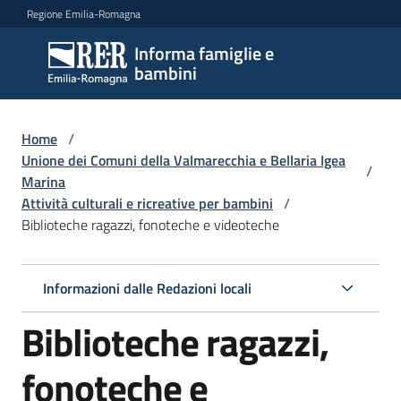
Vai al contenuto
Vai alla navigazione
Vai al footer
Regione Emilia-Romagna
Informa famiglie e
Informa
bambini
famiglie
e
bambini
Home
/
Unione dei Comuni della Valmarecchia e Bellaria Igea
/
Marina
Attività culturali e ricreative per bambini
/
Argomenti
Biblioteche ragazzi, fonoteche e videoteche
Servizi
Informazioni dalle Redazioni locali
Biblioteche ragazzi,
Centri
per
le
fonoteche e
famiglie