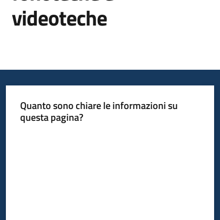
videoteche
Informazioni
locali
Quanto sono chiare le informazioni su
questa pagina?
Newsletter
Valuta da 1 a 5 stelle