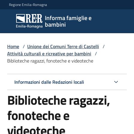
Vai al contenuto
Vai alla navigazione
Vai al footer
Regione Emilia-Romagna
Informa famiglie e
Informa
bambini
famiglie
e
bambini
Home
/
Unione dei Comuni Terre di Castelli
/
Attività culturali e ricreative per bambini
/
Biblioteche ragazzi, fonoteche e videoteche
Argomenti
Informazioni dalle Redazioni locali
Servizi
Biblioteche ragazzi,
Centri
fonoteche e
per
le
videoteche
famiglie