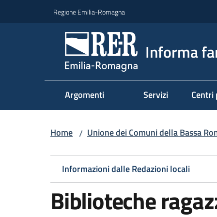
Vai al contenuto
Vai alla navigazione
Vai al footer
Regione Emilia-Romagna
Informa fa
Argomenti
Servizi
Centri 
Home
Unione dei Comuni della Bassa R
/
Informazioni dalle Redazioni locali
Biblioteche ragaz