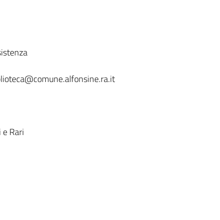
sistenza
iblioteca@comune.alfonsine.ra.it
i e Rari