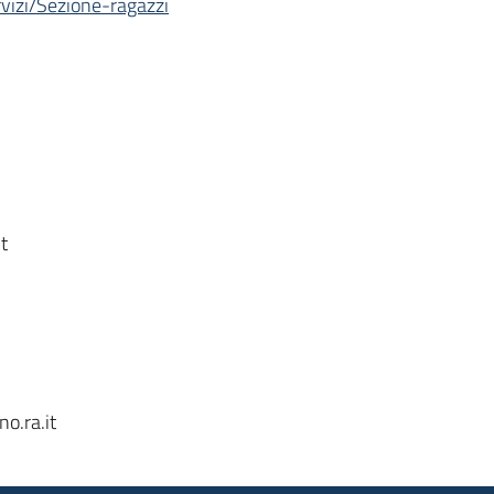
ervizi/Sezione-ragazzi
t
o.ra.it