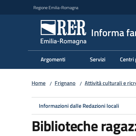
Vai al contenuto
Vai alla navigazione
Vai al footer
Regione Emilia-Romagna
Informa fa
Argomenti
Servizi
Centri 
Home
Frignano
Attività culturali e ri
/
/
Informazioni dalle Redazioni locali
Biblioteche ragaz