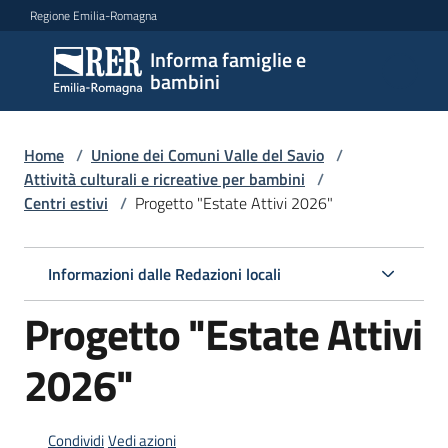
Vai al contenuto
Vai alla navigazione
Vai al footer
Regione Emilia-Romagna
Informa famiglie e
Informa
bambini
famiglie
e
bambini
Home
/
Unione dei Comuni Valle del Savio
/
Attività culturali e ricreative per bambini
/
Centri estivi
/
Progetto "Estate Attivi 2026"
Argomenti
Informazioni dalle Redazioni locali
Servizi
Progetto "Estate Attivi
Centri
2026"
per
le
famiglie
Condividi
Vedi azioni