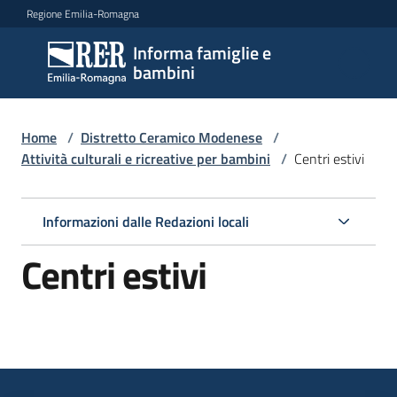
Vai al contenuto
Vai alla navigazione
Vai al footer
Regione Emilia-Romagna
Informa famiglie e
Informa
bambini
famiglie
e
bambini
Home
/
Distretto Ceramico Modenese
/
Attività culturali e ricreative per bambini
/
Centri estivi
Argomenti
Informazioni dalle Redazioni locali
Centri estivi
Servizi
Centri
per
le
famiglie