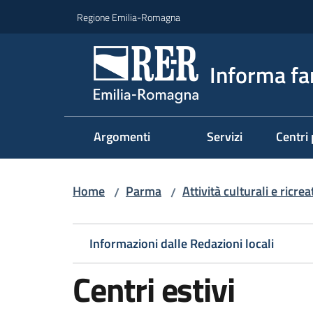
Vai al contenuto
Vai alla navigazione
Vai al footer
Regione Emilia-Romagna
Informa fa
Argomenti
Servizi
Centri 
Home
Parma
Attività culturali e ricre
/
/
Informazioni dalle Redazioni locali
Centri estivi