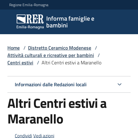
Vai al contenuto
Vai alla navigazione
Vai al footer
Regione Emilia-Romagna
Informa famiglie e
Informa
bambini
famiglie
e
bambini
Home
/
Distretto Ceramico Modenese
/
Attività culturali e ricreative per bambini
/
Centri estivi
/
Altri Centri estivi a Maranello
Argomenti
Informazioni dalle Redazioni locali
Servizi
Altri Centri estivi a
Centri
Maranello
per
le
famiglie
Condividi
Vedi azioni