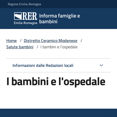
Vai al contenuto
Vai alla navigazione
Vai al footer
Regione Emilia-Romagna
Informa famiglie e
Informa
bambini
famiglie
e
bambini
Home
/
Distretto Ceramico Modenese
/
Salute bambini
/
I bambini e l'ospedale
Argomenti
Informazioni dalle Redazioni locali
I bambini e l'ospedale
Servizi
Centri
per
le
famiglie