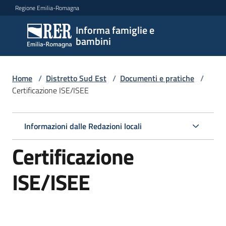
Vai al contenuto
Vai alla navigazione
Vai al footer
Regione Emilia-Romagna
Informa famiglie e
Informa
bambini
famiglie
e
bambini
Home
/
Distretto Sud Est
/
Documenti e pratiche
/
Certificazione ISE/ISEE
Argomenti
Informazioni dalle Redazioni locali
Certificazione
Servizi
ISE/ISEE
Centri
per
le
famiglie