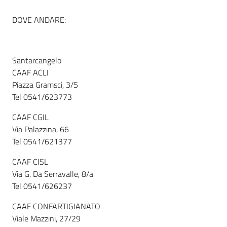
DOVE ANDARE:
Informazioni
locali
Santarcangelo
CAAF ACLI
Piazza Gramsci, 3/5
Tel 0541/623773
CAAF CGIL
Newsletter
Via Palazzina, 66
Tel 0541/621377
CAAF CISL
Via G. Da Serravalle, 8/a
Tel 0541/626237
CAAF CONFARTIGIANATO
Viale Mazzini, 27/29