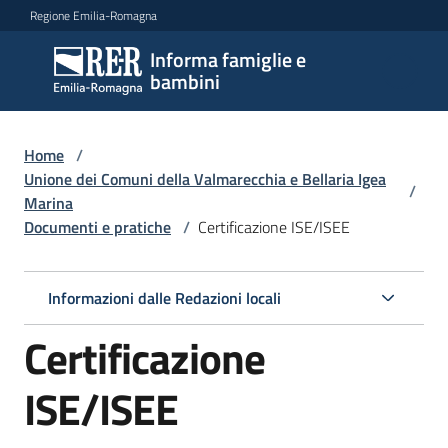
Vai al contenuto
Vai alla navigazione
Vai al footer
Regione Emilia-Romagna
Informa famiglie e
Informa
bambini
famiglie
e
bambini
Home
/
Unione dei Comuni della Valmarecchia e Bellaria Igea
/
Marina
Documenti e pratiche
/
Certificazione ISE/ISEE
Argomenti
Informazioni dalle Redazioni locali
Servizi
Certificazione
Centri
per
ISE/ISEE
le
famiglie