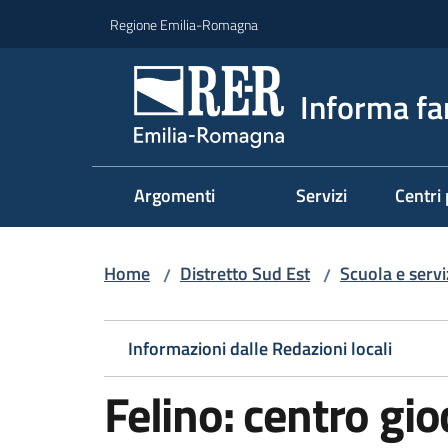
Vai al contenuto
Vai alla navigazione
Vai al footer
Regione Emilia-Romagna
Informa fa
Argomenti
Servizi
Centri 
Home
Distretto Sud Est
Scuola e serviz
/
/
Informazioni dalle Redazioni locali
Felino: centro gio