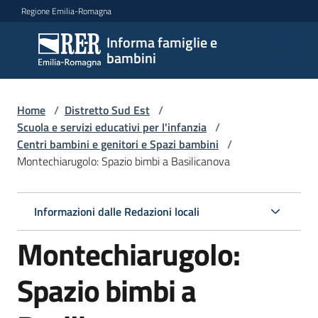
Vai al contenuto
Vai alla navigazione
Vai al footer
Regione Emilia-Romagna
Informa famiglie e
Informa
bambini
famiglie
e
bambini
Home
/
Distretto Sud Est
/
Scuola e servizi educativi per l'infanzia
/
Centri bambini e genitori e Spazi bambini
/
Montechiarugolo: Spazio bimbi a Basilicanova
Argomenti
Informazioni dalle Redazioni locali
Servizi
Montechiarugolo:
Centri
per
Spazio bimbi a
le
famiglie