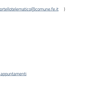
ortellotelematico@comune.fe.it
)
e appuntamenti