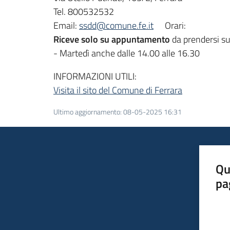
Tel. 800532532
Email:
ssdd@comune.fe.it
Orari:
Riceve solo su appuntamento
da prendersi sul
- Martedì anche dalle 14.00 alle 16.30
INFORMAZIONI UTILI:
Visita il sito del Comune di Ferrara
Ultimo aggiornamento
:
08-05-2025 16:31
Qu
pa
Valut