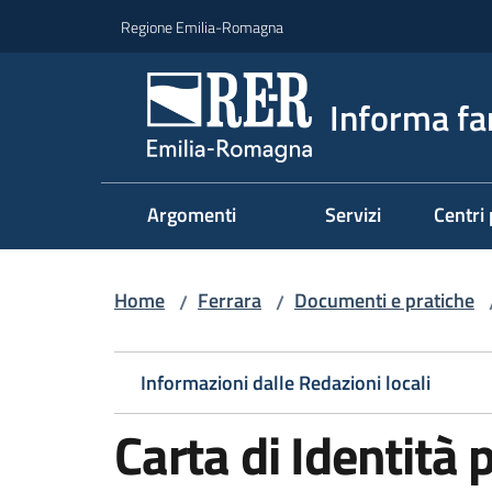
Vai al contenuto
Vai alla navigazione
Vai al footer
Regione Emilia-Romagna
Informa fa
Argomenti
Servizi
Centri 
Home
Ferrara
Documenti e pratiche
/
/
Informazioni dalle Redazioni locali
Carta di Identità 