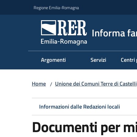
Vai al contenuto
Vai alla navigazione
Vai al footer
Regione Emilia-Romagna
Informa fa
Argomenti
Servizi
Centri 
Home
Unione dei Comuni Terre di Castelli
/
Informazioni dalle Redazioni locali
Documenti per mi