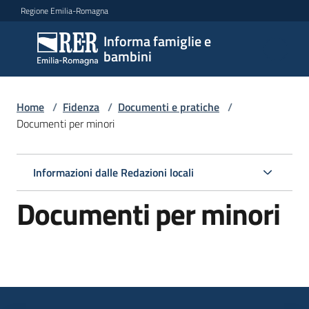
Vai al contenuto
Vai alla navigazione
Vai al footer
Regione Emilia-Romagna
Informa famiglie e
Informa
bambini
famiglie
e
bambini
Home
/
Fidenza
/
Documenti e pratiche
/
Documenti per minori
Argomenti
Informazioni dalle Redazioni locali
Documenti per minori
Servizi
Centri
per
le
famiglie