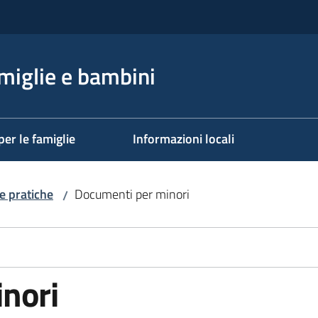
miglie e bambini
per le famiglie
Informazioni locali
e pratiche
Documenti per minori
/
nori