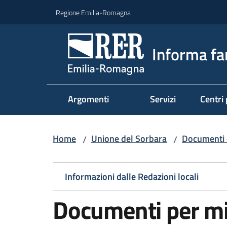
Vai al contenuto
Vai alla navigazione
Vai al footer
Regione Emilia-Romagna
Informa fa
Argomenti
Servizi
Centri 
Home
Unione del Sorbara
Documenti 
/
/
Informazioni dalle Redazioni locali
Documenti per mi