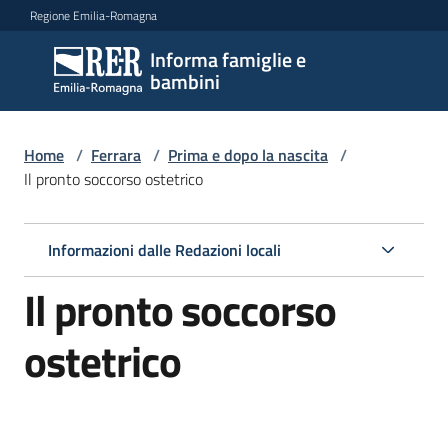
Vai al contenuto
Vai alla navigazione
Vai al footer
Regione Emilia-Romagna
Informa famiglie e
Informa
bambini
famiglie
e
bambini
Home
/
Ferrara
/
Prima e dopo la nascita
/
Il pronto soccorso ostetrico
Argomenti
Informazioni dalle Redazioni locali
Il pronto soccorso
Servizi
ostetrico
Centri
per
le
famiglie