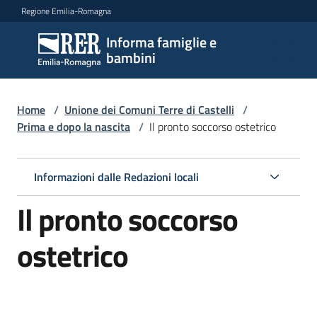
Vai al contenuto
Vai alla navigazione
Vai al footer
Regione Emilia-Romagna
Informa famiglie e
Informa
bambini
famiglie
e
bambini
Home
/
Unione dei Comuni Terre di Castelli
/
Prima e dopo la nascita
/
Il pronto soccorso ostetrico
Argomenti
Informazioni dalle Redazioni locali
Il pronto soccorso
Servizi
ostetrico
Centri
per
le
famiglie