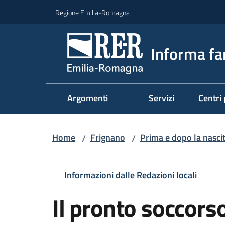
Vai al contenuto
Vai alla navigazione
Vai al footer
Regione Emilia-Romagna
Informa fa
Argomenti
Servizi
Centri 
Home
Frignano
Prima e dopo la nasci
/
/
Informazioni dalle Redazioni locali
Il pronto soccorso