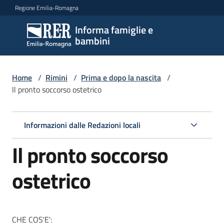
Vai al contenuto
Vai alla navigazione
Vai al footer
Regione Emilia-Romagna
Informa famiglie e
Informa
bambini
famiglie
e
bambini
Home
/
Rimini
/
Prima e dopo la nascita
/
Il pronto soccorso ostetrico
Argomenti
Informazioni dalle Redazioni locali
Il pronto soccorso
Servizi
ostetrico
Centri
per
le
famiglie
CHE COS'E':