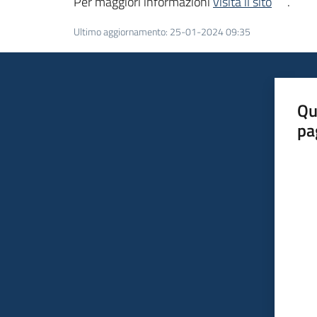
Per maggiori informazioni
visita il sito
.
Ultimo aggiornamento
:
25-01-2024 09:35
Qu
pa
Valut